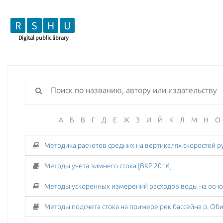
R
S
H
U
Digital public library
А
Б
В
Г
Д
Е
Ж
З
И
Й
К
Л
М
Н
О
Методы учета зимнего стока [ВКР 2016]