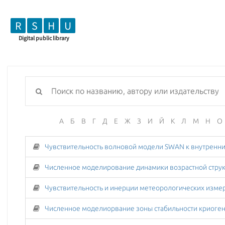
R
S
H
U
Digital public library
А
Б
В
Г
Д
Е
Ж
З
И
Й
К
Л
М
Н
О